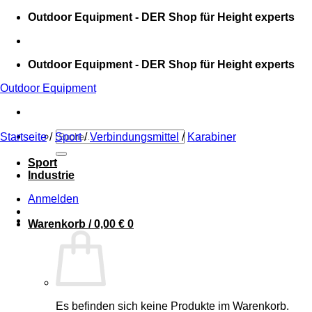
Zum
Outdoor Equipment - DER Shop für Height experts
Inhalt
springen
Outdoor Equipment - DER Shop für Height experts
Outdoor Equipment
Suche
Startseite
/
Sport
/
Verbindungsmittel
/
Karabiner
nach:
Sport
Industrie
Anmelden
Warenkorb /
0,00
€
0
Es befinden sich keine Produkte im Warenkorb.