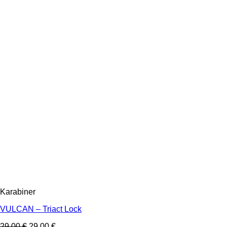
Karabiner
VULCAN – Triact Lock
29,00
€
29,00
€