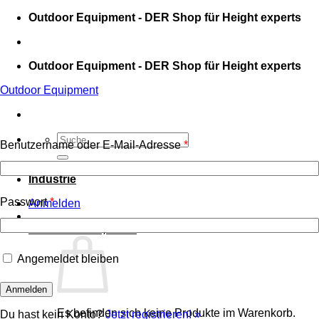
Zum
Outdoor Equipment - DER Shop für Height experts
Inhalt
springen
Outdoor Equipment - DER Shop für Height experts
Outdoor Equipment
Suche
Benutzername oder E-Mail-Adresse
*
nach:
Sport
Industrie
Passwort
*
Anmelden
Warenkorb /
0,00
€
0
Angemeldet bleiben
Es befinden sich keine Produkte im Warenkorb.
Du hast kein Konto?
Jetzt registrieren! »